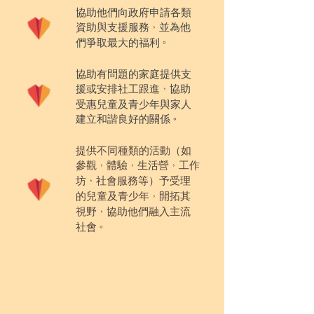
協助他們向政府申請各類
資助與支援服務
並為他
，
們爭取最大的福利
。
協助有問題的家庭提供支
援或安排社工跟進
協助
，
受惠兒童及青少年與家人
建立和諧良好的關係
。
提供不同種類的活動（如
參觀
體驗
生活營
工作
，
，
，
坊
社會服務等）予受理
，
的兒童及青少年
開拓其
，
視野
協助他們融入主流
，
社會
。