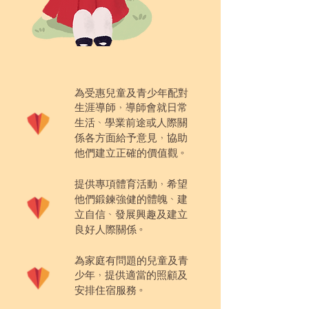
為受惠兒童及青少年配對
生涯導師
導師會就日常
，
生活
學業前途或人際關
、
係各方面給予意見
協助
，
他們建立正確的價值觀
。
提供專項體育活動
希望
，
他們鍛鍊強健的體魄
建
、
立自信
發展興趣及建立
、
良好人際關係
。
為家庭有問題的兒童及青
少年
提供適當的照顧及
，
安排住宿服務
。