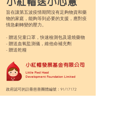
小紅帽送小心意
旨在讓第五波疫情期間沒有足夠物資和藥
物的家庭，能夠等到必要的支援，應對疫
情急劇轉變的壓力。
- 贈送兒童口罩，快速檢測包及退燒藥物
- 贈送血氧監測儀，維他命補充劑
- 贈送乾糧
小紅帽發展基金有限公司
Little Red Hood
Development Foundation Limited
政府認可的註冊慈善團體編號：91/17172
地址
香港新界沙田火炭坳背灣街30-32號
華耀工業大廈1214室
Room 1214, Wah Yiu Industrial Centre,